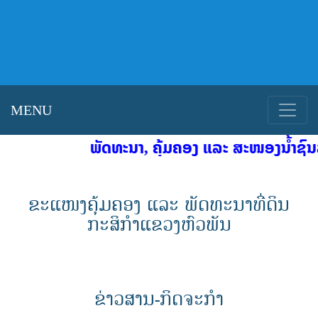
MENU
ພັດທະນາ, ຄຸ້ມຄອງ ແລະ ສະໜອງນໍ້າຊົນລ
ຂະແໜງຄຸ້ມຄອງ ແລະ ພັດທະນາທີ່ດິນ
ກະສິກຳແຂວງຫົວພັນ
ຂ່າວສານ-ກິດຈະກຳ