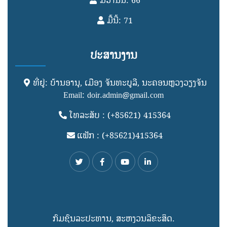
ມື້ວານນີ້: 66
ມື້ນີ້: 71
ປະສານງານ
ທີ່ຢູ່: ບ້ານອານຸ, ເມືອງ ຈັນທະບູລີ, ນະຄອນຫຼວງວຽງຈັນ
Email: doir.admin@gmail.com
ໂທລະສັບ : (+85621) 415364
ແຟັກ : (+85621)415364
ກົມຊົນລະປະທານ, ສະຫງວນລິຂະສິດ.