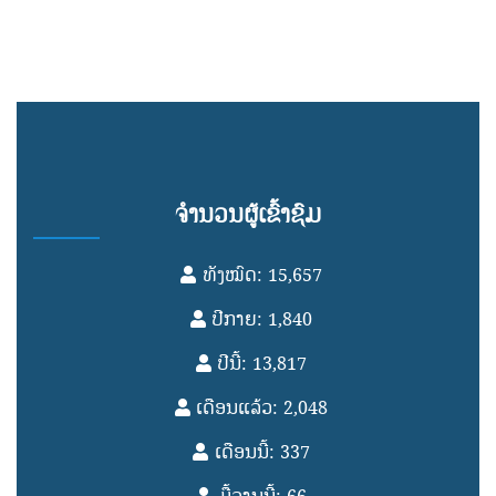
ຈຳນວນຜູ້ເຂົ້າຊົມ
ທັງໝົດ: 15,657
ປີກາຍ: 1,840
ປີນີ້: 13,817
ເດືອນແລ້ວ: 2,048
ເດືອນນີ້: 337